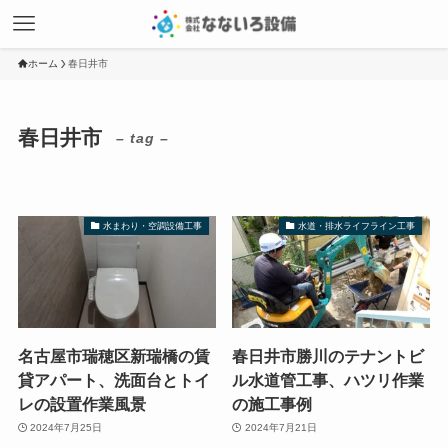
ホーム
春日井市
春日井市
– tag –
水まわり・空調設備工事
水道・排水ライフライン工事
名古屋市瑞穂区新瑞橋の賃
春日井市勝川のテナントビ
貸アパート、洗面台とトイ
ル水道管工事、ハツリ作業
レの設置作業風景
の施工事例
2024年7月25日
2024年7月21日